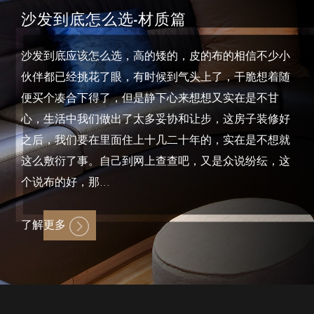
沙发到底怎么选-材质篇
沙发到底应该怎么选，高的矮的，皮的布的相信不少小
伙伴都已经挑花了眼，有时候到气头上了，干脆想着随
便买个凑合下得了，但是静下心来想想又实在是不甘
心，生活中我们做出了太多妥协和让步，这房子装修好
之后，我们要在里面住上十几二十年的，实在是不想就
这么敷衍了事。自己到网上查查吧，又是众说纷纭，这
个说布的好，那...
了解更多