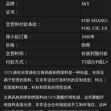
品牌：
J&Y
证书：
FOB SHANGHAI
交货和付款条款：
FOB,
CIF,
EXW.
很小起订量：
1000
米
价格：
协商
交货时间：
在收到预付款
付款方式：
TT
或
D/P
或
L/C
100%涤纶光滑涤纶古典风格刺绣面料是一种轻盈、光滑且
易于熨烫的面料。它非常适合打造时尚的定制造型。特点：
双面面料抗皱，衬衫和西装的理想选择。
古典风格刺绣刺绣面料由100%聚酯纤维制成，这些聚酯纤
维面料表面光滑，非常适合任何缝纫或手工制作项目。这种