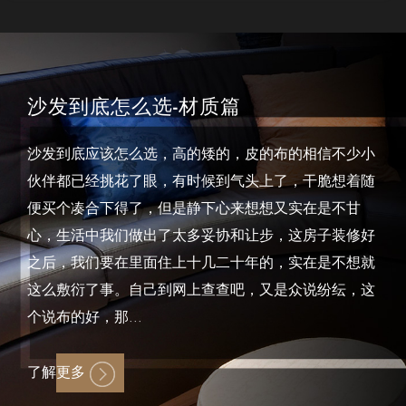
沙发到底怎么选-材质篇
沙发到底应该怎么选，高的矮的，皮的布的相信不少小
伙伴都已经挑花了眼，有时候到气头上了，干脆想着随
便买个凑合下得了，但是静下心来想想又实在是不甘
心，生活中我们做出了太多妥协和让步，这房子装修好
之后，我们要在里面住上十几二十年的，实在是不想就
这么敷衍了事。自己到网上查查吧，又是众说纷纭，这
个说布的好，那...
了解更多