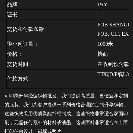
品牌：
J&Y
证书：
FOB SHANGHAI
交货和付款条款：
FOB,
CIF,
EXW.
很小起订量：
米
1000
价格：
协商
交货时间：
在收到预付款
TT
或
D/P
或
L/C
付款方式：
可印刷升华经编织物批发。我们提供高质量、更便宜和定制
的服装。我们为客户提供一系列价格合理的定制升华织物，
这些织物采用优质聚酯纤维制成。这些织物非常适合双面印
刷，无需任何额外的材料或油墨。这些面料非常适合在上面
打印任何设计、徽标或照片