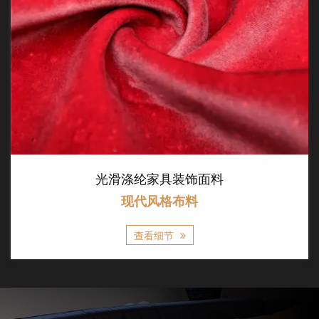
具装饰面料
柔软有纹理的Tr
格布料
现代风格
节
查看细