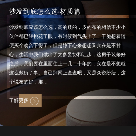
沙发到底怎么选-材质篇
沙发到底应该怎么选，高的矮的，皮的布的相信不少小
伙伴都已经挑花了眼，有时候到气头上了，干脆想着随
便买个凑合下得了，但是静下心来想想又实在是不甘
心，生活中我们做出了太多妥协和让步，这房子装修好
之后，我们要在里面住上十几二十年的，实在是不想就
这么敷衍了事。自己到网上查查吧，又是众说纷纭，这
个说布的好，那...
了解更多