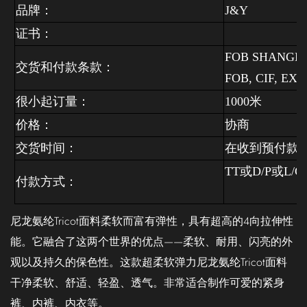
品牌：
J&Y
证书：
FOB SHANGHAI
交货和付款条款：
FOB,
CIF,
EXW.
很小起订量：
米
1000
价格：
协商
交货时间：
在收到预付款
TT
或
D/P
或
L/C
付款方式：
尼龙氨纶Tricot面料柔软而富有弹性，具有超高的4向拉伸性
能。它融合了这两个世界的优点——柔软、耐用、闪亮的外
观以及持久的保色性。这款超柔软弹力尼龙氨纶Tricot面料
干净柔软、舒适、轻盈、透气。非常适合制作可爱的紧身
裤、内裤、内衣等。