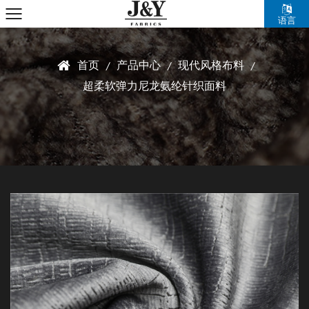
语言
首页
产品中心
现代风格布料
/
/
/
超柔软弹力尼龙氨纶针织面料